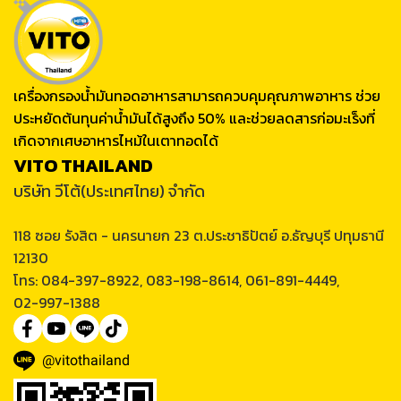
เครื่องกรองน้ำมันทอดอาหารสามารถควบคุมคุณภาพอาหาร ช่วย
ประหยัดต้นทุนค่าน้ำมันได้สูงถึง 50% และช่วยลดสารก่อมะเร็งที่
เกิดจากเศษอาหารไหม้ในเตาทอดได้
VITO THAILAND
บริษัท วีโต้(ประเทศไทย) จำกัด
118 ซอย รังสิต - นครนายก 23 ต.ประชาธิปัตย์ อ.ธัญบุรี ปทุมธานี
12130
โทร: 084-397-8922, 083-198-8614, 061-891-4449,
02-997-1388
@vitothailand