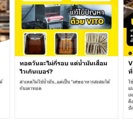
ทอดวันละไม่กี่รอบ แต่น้ำมันเสื่อม
V
ไวเกินเบอร์?
ท
ด้
สาเหตุไม่ใช่น้ำมัน...แต่เป็น “เศษอาหารสะสมใต้
ใช
ก้นเตาทอด
แน
เห
คื
ปั