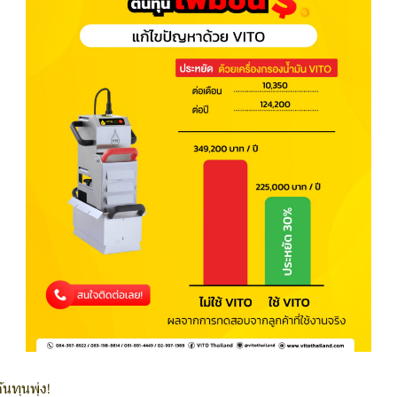
นทุนพุ่ง!