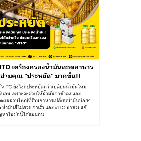
ITO เครื่องกรองน้ำมันทอดอาหาร
ี่ช่วยคุณ "ประหยัด" มากขึ้น!!
้ VITO ยังไงก็ประหยัดกว่าเปลี่ยนน้ำมันใหม่
่นอน เพราะจะช่วยให้น้ำมันดำช้าลง และ
ตุผลส่วนใหญ่ที่ร้านอาหารเปลี่ยนน้ำมันบ่อยๆ
อ น้ำมันสีไม่สวย ดำเร็ว และ VITO มาช่วยแก้
ญหาในข้อนี้ได้แน่นอน