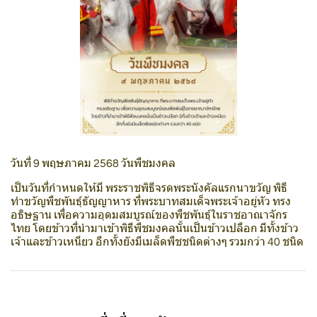
วันที่ 9 พฤษภาคม 2568 วันพืชมงคล
เป็นวันที่กำหนดให้มี พระราชพิธีจรดพระนังคัลแรกนาขวัญ พิธี
ทำขวัญพืชพันธุ์ธัญญาหาร ที่พระบาทสมเด็จพระเจ้าอยู่หัว ทรง
อธิษฐาน เพื่อความอุดมสมบูรณ์ของพืชพันธุ์ในราชอาณาจักร
ไทย โดยข้าวที่นำมาเข้าพิธีพืชมงคลนั้นเป็นข้าวเปลือก มีทั้งข้าว
เจ้าและข้าวเหนียว อีกทั้งยังมีเมล็ดพืชชนิดต่างๆ รวมกว่า 40 ชนิด