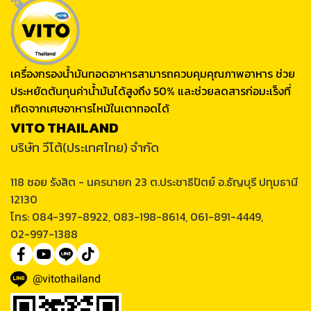
เครื่องกรองน้ำมันทอดอาหารสามารถควบคุมคุณภาพอาหาร ช่วย
ประหยัดต้นทุนค่าน้ำมันได้สูงถึง 50% และช่วยลดสารก่อมะเร็งที่
เกิดจากเศษอาหารไหม้ในเตาทอดได้
VITO THAILAND
บริษัท วีโต้(ประเทศไทย) จำกัด
118 ซอย รังสิต - นครนายก 23 ต.ประชาธิปัตย์ อ.ธัญบุรี ปทุมธานี
12130
โทร: 084-397-8922, 083-198-8614, 061-891-4449,
02-997-1388
@vitothailand