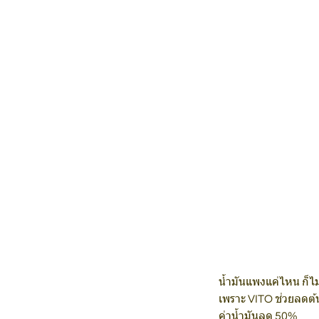
น้ำมันแพงแค่ไหน ก็ไม
เพราะ VITO ช่วยลดต
ค่าน้ำมันลด 50%