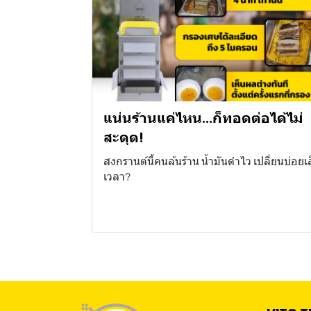
แน่นร้านแค่ไหน…ก็ทอดต่อได้ไม่
สะดุด!
สงกรานต์นี้คนล้นร้าน น้ำมันดำไว เปลี่ยนบ่อยเ
เวลา?